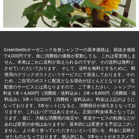
GreenSeedsオーガニック全身シャンプーの基本価格は、税抜き価格
で4,000円です。仮に消費税の価格が変動しても、これは変更致しま
せん。本来はこれに送料が加えられるのですが、その送料は無料と
させていただいております。 そして、送料を無料とするために、郵
便局のクリックポストというサービスにて発送しております。その
ため、ご自宅のポストに配送となる場合がほとんどとなります。宅
配便のサービスとは異なりますので、ご了承ください。 シャンプー
料金 1本＝4,400円（消費税・送料込み） 2本＝8,800円（消費税・送
料込み） 3本＝12,000円（消費税・送料込み） 料金は上記のように
なっております。3本セットになると、消費税分が値引きとなってお
りますが、これはバグではありません。正規の料金体系となってお
ります。 仮に、大幅な消費税の改定や、発送サービスの転換などが
あれば変更の余地はありますが、基本的には変更する予定はござい
ません。 より長く使っていただきたいという思いを、料金に反映さ
せたものとなっております。個人的にも、3本セットがオススメで